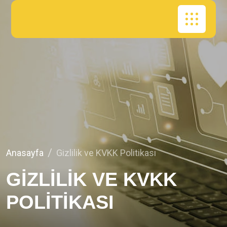
Anasayfa
Gizlilik ve KVKK Politikası
GİZLİLİK
VE
KVKK
POLİTİKASI